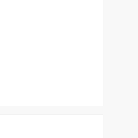
Paito
Slot Pulsa
demo slot gacor
Togel hongkong
Slot 5000
Paito SDY
keluaran sgp