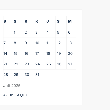
S
S
R
K
J
S
M
1
2
3
4
5
6
7
8
9
10
11
12
13
14
15
16
17
18
19
20
21
22
23
24
25
26
27
28
29
30
31
Juli 2025
« Jun
Agu »