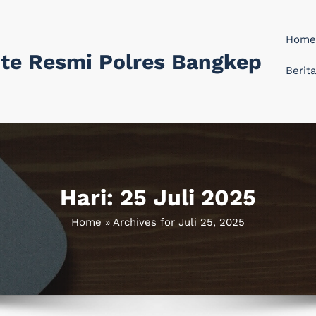
Home
te Resmi Polres Bangkep
Berita
Hari:
25 Juli 2025
Home
»
Archives for Juli 25, 2025