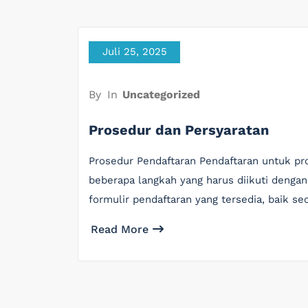
Juli 25, 2025
By
In
Uncategorized
Prosedur dan Persyaratan
Prosedur Pendaftaran Pendaftaran untuk pr
beberapa langkah yang harus diikuti dengan
formulir pendaftaran yang tersedia, baik se
Read More