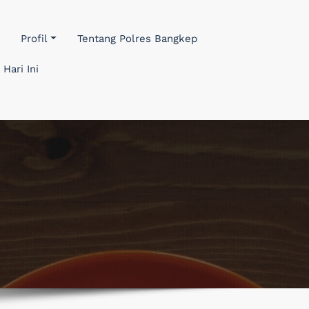
Profil
Tentang Polres Bangkep
 Hari Ini