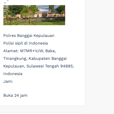
Polres Banggai Kepulauan
Polisi sipil di Indonesia
Alamat:
M7MR+VJW, Baka,
Tinangkung, Kabupaten Banggai
Kepulauan, Sulawesi Tengah 94885,
Indonesia
Jam:
Buka 24 jam