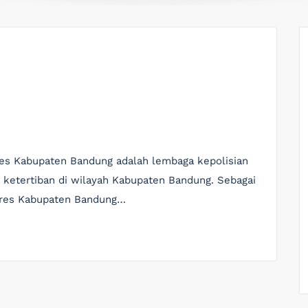
es Kabupaten Bandung adalah lembaga kepolisian
ketertiban di wilayah Kabupaten Bandung. Sebagai
Polres Kabupaten Bandung…