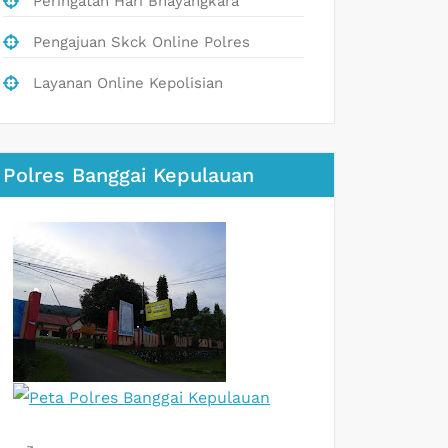
Peringatan Hari Bhayangkara
Pengajuan Skck Online Polres
Layanan Online Kepolisian
Polres Banggai Kepulauan