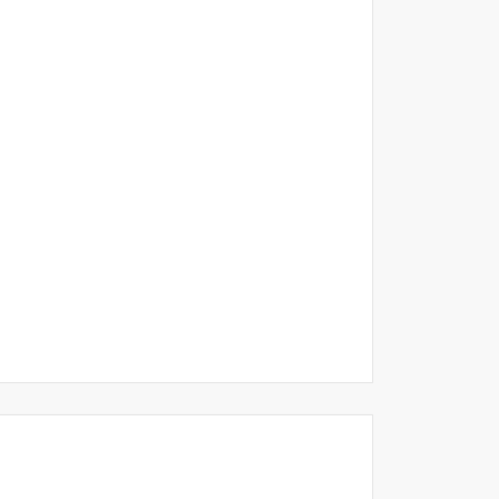
Paito
Slot Pulsa
demo slot gacor
Togel hongkong
Slot 5000
Paito SDY
keluaran sgp