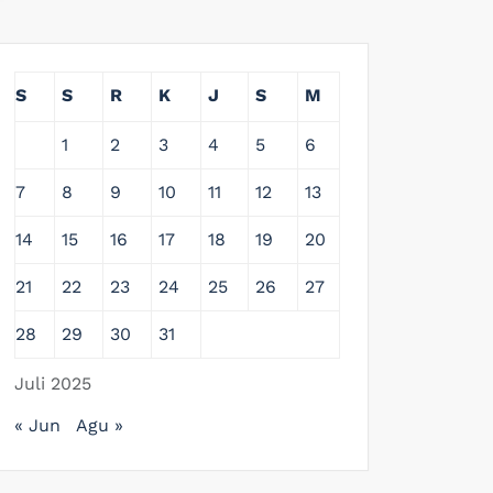
S
S
R
K
J
S
M
1
2
3
4
5
6
7
8
9
10
11
12
13
14
15
16
17
18
19
20
21
22
23
24
25
26
27
28
29
30
31
Juli 2025
« Jun
Agu »