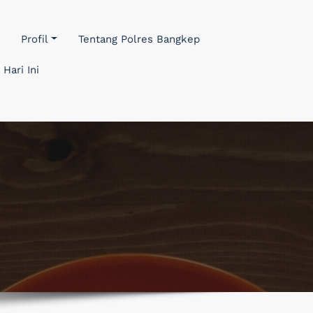
Profil
Tentang Polres Bangkep
 Hari Ini