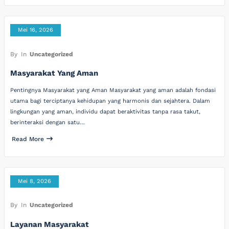
Mei 16, 2026
By
In
Uncategorized
Masyarakat Yang Aman
Pentingnya Masyarakat yang Aman Masyarakat yang aman adalah fondasi
utama bagi terciptanya kehidupan yang harmonis dan sejahtera. Dalam
lingkungan yang aman, individu dapat beraktivitas tanpa rasa takut,
berinteraksi dengan satu…
Read More
Mei 8, 2026
By
In
Uncategorized
Layanan Masyarakat