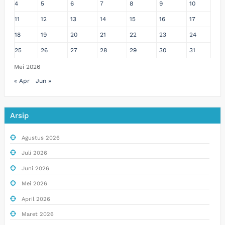
4
5
6
7
8
9
10
11
12
13
14
15
16
17
18
19
20
21
22
23
24
25
26
27
28
29
30
31
Mei 2026
« Apr
Jun »
Arsip
Agustus 2026
Juli 2026
Juni 2026
Mei 2026
April 2026
Maret 2026