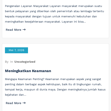
Pengenalan Layanan Masyarakat Layanan masyarakat merupakan suatu
bentuk pelayanan yang diberikan oleh pemerintah atau lembaga tertentu
kepada masyarakat dengan tujuan untuk memenuhi kebutuhan dan
meningkatkan kesejahteraan masyarakat. Layanan ini bisa…
Read More
Mei 7, 2026
By
In
Uncategorized
Meningkatkan Keamanan
Mengapa Keamanan Penting? Keamanan merupakan aspek yang sangat
penting dalam berbagai aspek kehidupan, baik itu di lingkungan rumah,
tempat kerja, maupun di dunia maya. Dengan meningkatnya jumlah kasus
kejahatan dan…
Read More