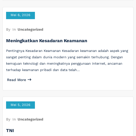
Mei 6, 2026
By
In
Uncategorized
Meningkatkan Kesadaran Keamanan
Pentingnya Kesadaran Keamanan Kesadaran keamanan adalah aspek yang
sangat penting dalam dunia modern yang semakin terhubung. Dengan
kemajuan teknologi dan meningkatnya penggunaan internet, ancaman
terhadap keamanan pribadi dan data telah…
Read More
Mei 5, 2026
By
In
Uncategorized
TNI