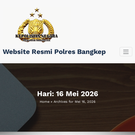
Skip
to
content
Website Resmi Polres Bangkep
Hari:
16 Mei 2026
Home
»
Archives for Mei 16, 2026