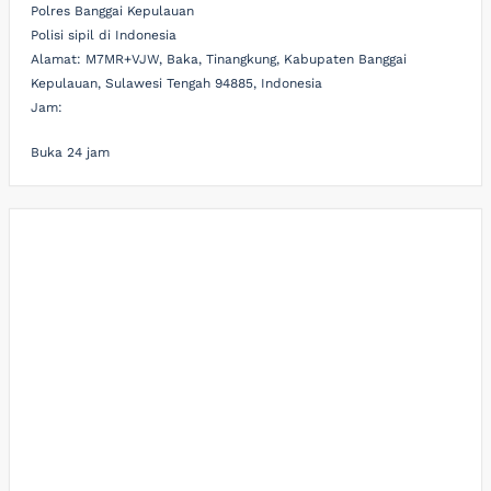
Polres Banggai Kepulauan
Polisi sipil di Indonesia
Alamat:
M7MR+VJW, Baka, Tinangkung, Kabupaten Banggai
Kepulauan, Sulawesi Tengah 94885, Indonesia
Jam:
Buka 24 jam
Paito
Slot Pulsa
demo slot gacor
Togel hongkong
Slot 5000
Paito SDY