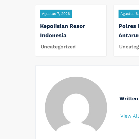
Agustus 7, 2026
Agustus 6
Kepolisian Resor
Polres
Indonesia
Antaru
Uncategorized
Uncateg
Written
View Al