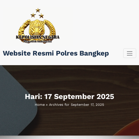
Skip
to
content
Website Resmi Polres Bangkep
Hari:
17 September 2025
Home
»
Archives for September 17, 2025