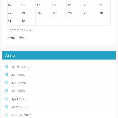
15
16
17
18
19
20
21
22
23
24
25
26
27
28
29
30
September 2025
« Agu
Nov »
Arsip
Agustus 2026
Juli 2026
Juni 2026
Mei 2026
April 2026
Maret 2026
Februari 2026