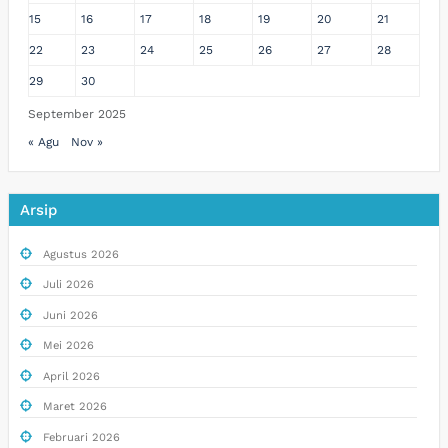
15
16
17
18
19
20
21
22
23
24
25
26
27
28
29
30
September 2025
« Agu
Nov »
Arsip
Agustus 2026
Juli 2026
Juni 2026
Mei 2026
April 2026
Maret 2026
Februari 2026