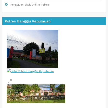
Pengajuan Skck Online Polres
Polres Banggai Kepulauan