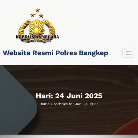
Skip
to
content
Website Resmi Polres Bangkep
Hari:
24 Juni 2025
Home
»
Archives for Juni 24, 2025