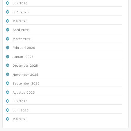
Juli 2026
Juni 2026
Mei 2026
April 2026
Maret 2026
Februari 2026
Januari 2026
Desember 2025
November 2025
September 2025
Agustus 2025
Juli 2025
Juni 2025
Mei 2025