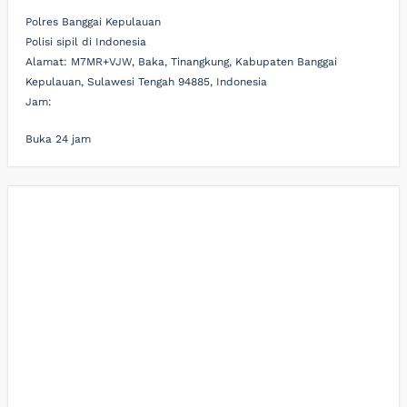
Polres Banggai Kepulauan
Polisi sipil di Indonesia
Alamat:
M7MR+VJW, Baka, Tinangkung, Kabupaten Banggai
Kepulauan, Sulawesi Tengah 94885, Indonesia
Jam:
Buka 24 jam
Paito
Slot Pulsa
demo slot gacor
Togel hongkong
Slot 5000
Paito SDY