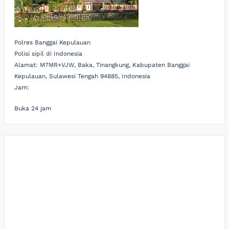
Polres Banggai Kepulauan
Polisi sipil di Indonesia
Alamat:
M7MR+VJW, Baka, Tinangkung, Kabupaten Banggai
Kepulauan, Sulawesi Tengah 94885, Indonesia
Jam:
Buka 24 jam
Paito
Slot Pulsa
demo slot gacor
Togel hongkong